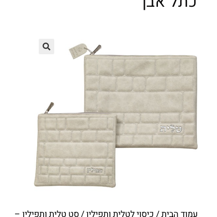
כתל אבן
עמוד הבית
/
כיסוי לטלית ותפילין
/ סט טלית ותפילין –