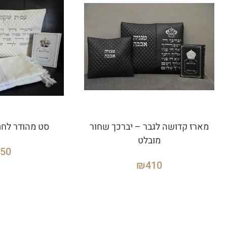
מארז קדושה לגבר – יברכך שחור
סט מהודר לחתן
מובלט
650
₪
410