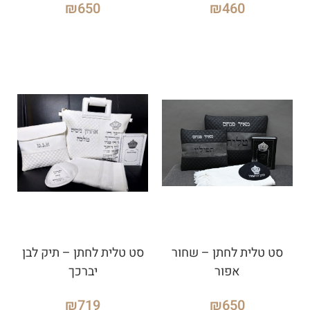
₪
650
₪
460
סט טלית לחתן – שחור
סט טלית לחתן – תיק לבן
אפור
יברכך
₪
719
₪
650