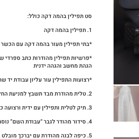
סט תפילין בהמה דקה כולל:
1.
תפילין בהמה דקה
*בתי תפילין מעור בהמה דקה עם הכשר
*פרשיות תפילין מהודרות כתב ספרדי שנ
הגהת מחשב והגהה ידנית
*רצועות התפילין עור עליון עבודת יד 
2. טלית מהודרת מבד תשבץ למניעת החלקת הטלית
3. תיק לטלית ותפילין עם ידית ורצועה כולל רקמת שם
4. סידור מהודר לגבר “עבודת השם” נוסח עדות המזרח עם הטבעת שם
5. כיפה לבנה מהודרת
עם יברכך מובלט 