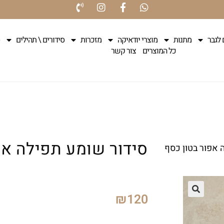
 לגבר
מתנות
מוצרי יודאיקה
מזכרות
סידורים \ תהילים
כל המוצרים
צור קשר
סידור שומע תפילה אפ
 אפור בטון כסף
₪
120