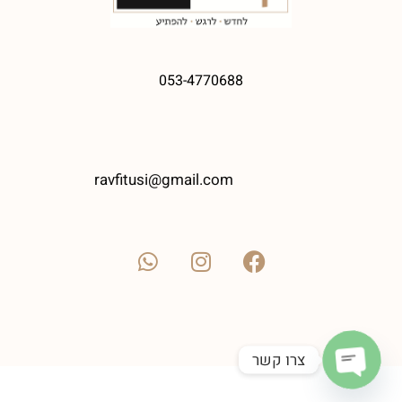
053-4770688
ravfitusi@gmail.com
צרו קשר
Open chaty