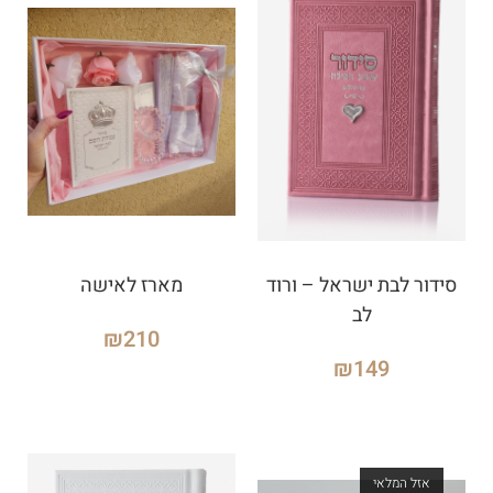
סידור לבת ישראל – ורוד
מארז לאישה
לב
₪
210
₪
149
אזל המלאי